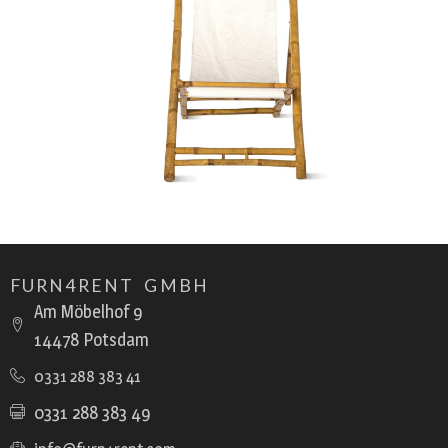
FURN4RENT GMBH
Am Möbelhof 9
14478 Potsdam
0331 288 383 41
0331 288 383 49