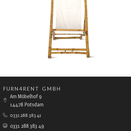
FURN4RENT GMBH
Am Möbelhof 9
14478 Potsdam
0331 288 383 41
0331 288 383 49